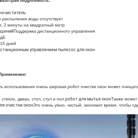
Быстрая подробность:
ночиститель
о распыления воды отсутствует
и, 2 минуты на квадратный метр
ещений
Поддержка дистанционного управления
 дБ
 15 дней
истанционным управлением пылесос для окон
Применение:
ь использования очень широкая,робот очистки окон может очищать
стекло, дверь, стол, стул и пол.
робот для мытья окон
Также может
ля очистки окон
Это очень умно, чистый, экономит время, чтобы с