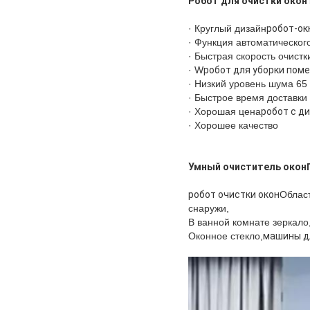
Робот для очистки окон
· Круглый дизайн
робот-ок
· Функция автоматическог
· Быстрая скорость очистк
· W
робот для уборки пом
· Низкий уровень шума 65
· Быстрое время доставки
· Хорошая цена
робот с д
· Хорошее качество
Умный очиститель окон
робот очистки окон
Област
снаружи,
В ванной комнате зеркало, 
Оконное стекло,
машины д