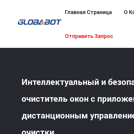
Главная Страница
О К
Главная Страница
/
Продукция
/
Мойщик Окон Робота
Отправить Запрос
Быстрой Очистки
Интеллектуальный и безоп
очиститель окон с приложе
дистанционным управлени
очистки