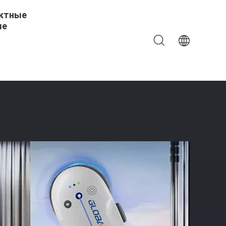
ктные
ые
иложением Tuya И Дистанционным Управлением Для