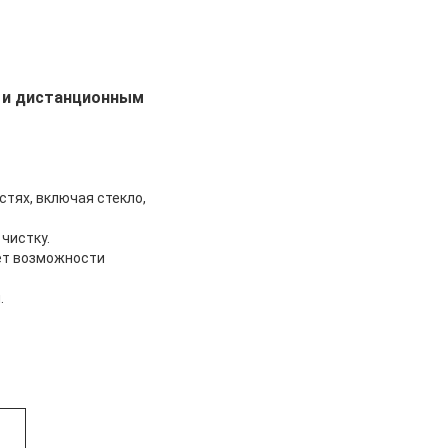
a и дистанционным
тях, включая стекло,
чистку.
еет возможности
.