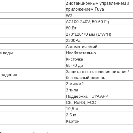
дистанционным управлением и
приложением Tuya
W2
AC100-240V, 50-60 Гц
80 Вт
270*120*70 мм (L*W*H)
2300Pa
Автоматический
я воды
Необязательно
Кисточка
65-70 дБ
Защита от отключения питания/
 падения
безопасный ремень
2 мин/м2
3 типа
Поддержка TUYA APP
CE, RoHS, FCC
10,5 кг
2.5 кг
Картон