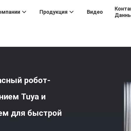
Конта
омпании
Продукция
Видео
Данн
/
Интеллектуальный И Безопасный Робот-Очиститель Окон С Пр
асный робот-
нием Tuya и
ем для быстрой