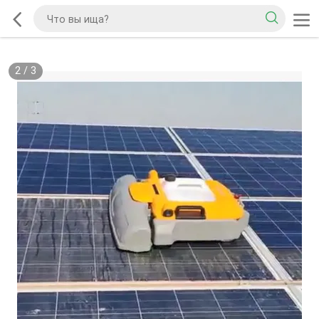
2
/
3