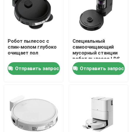
О нас
Путешествие фабрики
Робот пылесос с
Специальный
спин-мопом глубоко
самоочищающий
очищает пол
мусорный станции
Проверка качества
робот пылесос LDS
самометание и
Отправить запрос
Отправить запрос
подметание
Спросите цитату
пылесос робота
Мойщик окон робота