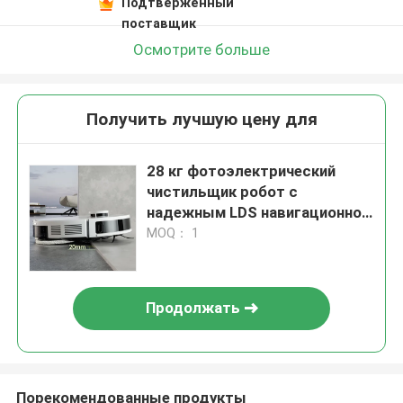
Подтверженный
поставщик
Осмотрите больше
Получить лучшую цену для
28 кг фотоэлектрический
чистильщик робот с
надежным LDS навигационной
системы для универсальной
MOQ： 1
очистки
Продолжать
Порекомендованные продукты