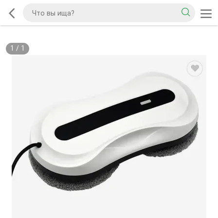
1
/
1