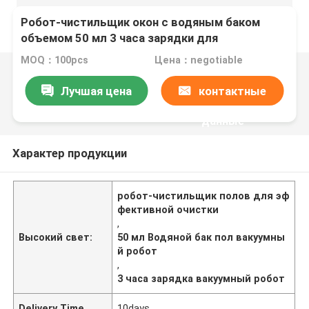
Робот-чистильщик окон с водяным баком
объемом 50 мл 3 часа зарядки для
эффективной очистки
MOQ：100pcs
Цена：negotiable
Лучшая цена
контактные
данные
Характер продукции
робот-чистильщик полов для эф
фективной очистки
,
Высокий свет:
50 мл Водяной бак пол вакуумны
й робот
,
3 часа зарядка вакуумный робот
Delivery Time
10days