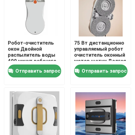
О нас
Путешествие фабрики
Робот-очиститель
75 Вт дистанционно
окон Двойной
управляемый робот
распылитель воды
очиститель оконный
Проверка качества
400 минут рабочего
мотор щетки Долгая
времени с
жизнь
Отправить запрос
Отправить запрос
дистанционным
Спросите цитату
управлением
пылесос робота
Мойщик окон робота