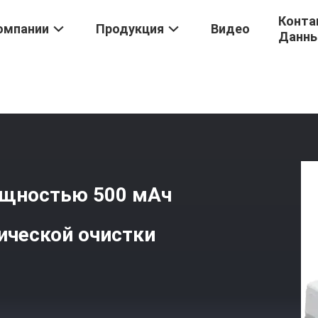
Конта
омпании
Продукция
Видео
Данн
/
Робот-Чистильщик Окон Мощностью 500 МАч 65 ДБ С Режимам
ощностью 500 мАч
ической очистки