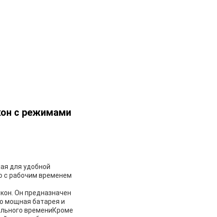
кон с режимами
ная для удобной
о с рабочим временем
окон. Он предназначен
го мощная батарея и
тельного времениКроме