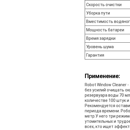
Скорость очистки
Уборка пути
Вместимость водяног
Мощность батареи
Время зарядки
Уровень шума
Гарантия
Применение:
Robot Window Cleaner 
без усилий очищать о
резервуара воды 70 м
количестве 100 штук и
Рекомендуется оставит
периода времени. Робо
метр.У него три режим
утомительных и трудое
всех, кто ищет эффект