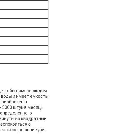
й, чтобы помочь людям
 воды и имеет емкость
приобретен в
 5000 штук в месяц..
 определенного
 минуты на квадратный
беспокоиться о
деальное решение для