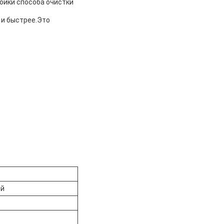
ройки способа очистки
е и быстрее.Это
ей