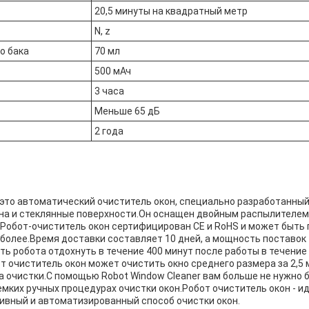
20,5 минуты на квадратный метр
N, z
о бака
70 мл
500 мАч
3 часа
Меньше 65 дБ
2 года
- это автоматический очиститель окон, специально разработанны
кна и стеклянные поверхности.Он оснащен двойным распылителем
лРобот-очиститель окон сертифицирован CE и RoHS и может быть 
 более.Время доставки составляет 10 дней, а мощность поставок -
ь робота отдохнуть в течение 400 минут после работы в течение
т очиститель окон может очистить окно среднего размера за 2,5
а очистки.С помощью Robot Window Cleaner вам больше не нужно 
мких ручных процедурах очистки окон.Робот очиститель окон - и
ивный и автоматизированный способ очистки окон.