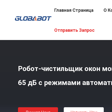
Главная Страница
О К
Главная Страница
/
Продукция
/
Мойщик Окон Робота
Отправить Запрос
Робот-чистильщик окон м
65 дБ с режимами автомат