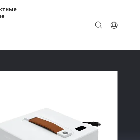
ктные
ые
и Автоматической Очистки