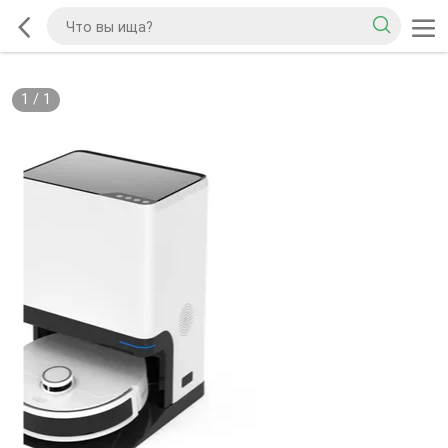
1
/
1