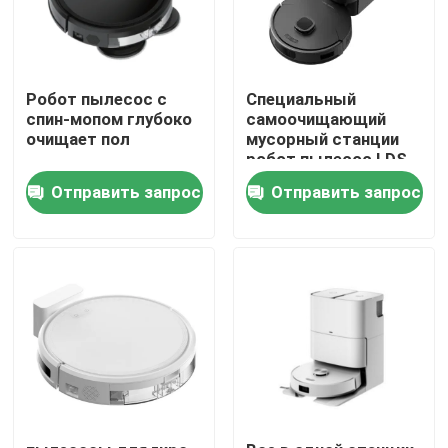
О нас
Робот пылесос с
Специальный
спин-мопом глубоко
самоочищающий
Путешествие фабрики
очищает пол
мусорный станции
робот пылесос LDS
самометание и
Проверка качества
Отправить запрос
Отправить запрос
подметание
Спросите цитату
пылесос робота
Мойщик окон робота