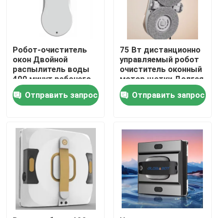
О нас
Робот-очиститель
75 Вт дистанционно
Путешествие фабрики
окон Двойной
управляемый робот
распылитель воды
очиститель оконный
400 минут рабочего
мотор щетки Долгая
времени с
жизнь
Проверка качества
Отправить запрос
Отправить запрос
дистанционным
управлением
Спросите цитату
пылесос робота
Мойщик окон робота