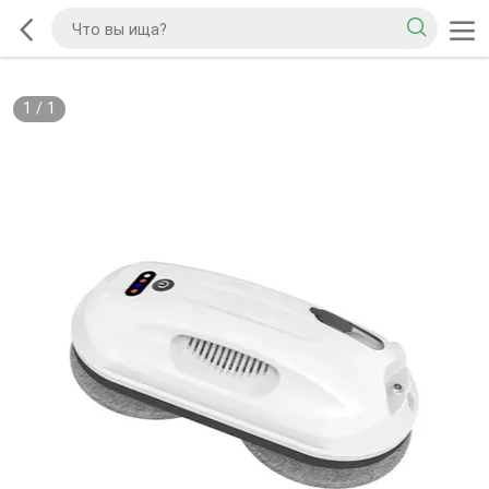
1
/
1