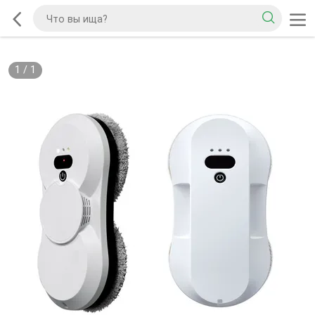
1
/
1