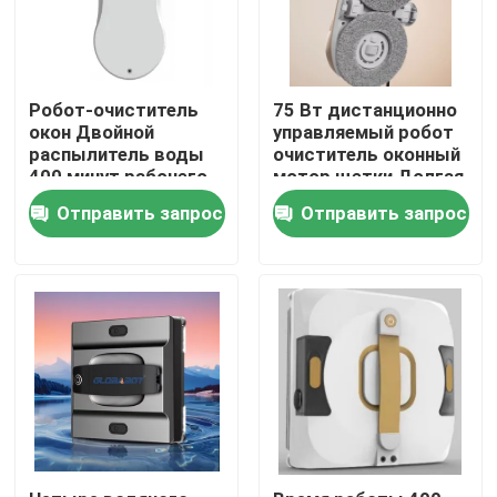
О нас
Робот-очиститель
75 Вт дистанционно
окон Двойной
управляемый робот
Путешествие фабрики
распылитель воды
очиститель оконный
400 минут рабочего
мотор щетки Долгая
времени с
жизнь
Проверка качества
Отправить запрос
Отправить запрос
дистанционным
управлением
Спросите цитату
пылесос робота
Мойщик окон робота