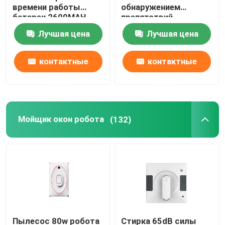
времени работы
обнаружением
батареи 2600MAH
препятствий
длинная
Лучшая цена
Лучшая цена
контактные
контактные
данные
данные
Мойщик окон робота
(132)
Пылесос 80w робота
Стирка 65dB силы