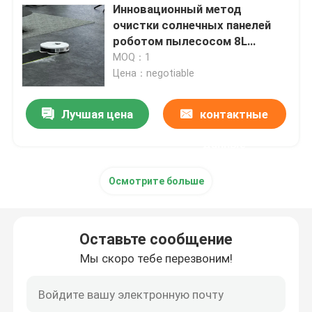
Инновационный метод
очистки солнечных панелей
роботом пылесосом 8L
емкость водяного бака
MOQ：1
Цена：negotiable
Лучшая цена
контактные
данные
Осмотрите больше
Оставьте сообщение
Мы скоро тебе перезвоним!