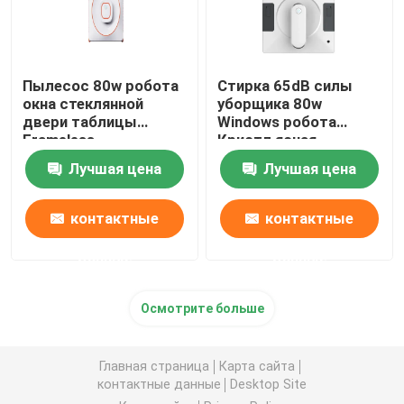
Пылесос 80w робота
Стирка 65dB силы
окна стеклянной
уборщика 80w
двери таблицы
Windows робота
Frameless
Кристл ясная
Лучшая цена
Лучшая цена
контактные
контактные
данные
данные
дом
Осмотрите больше
Продукты
Главная страница
Карта сайта
контактные данные
Desktop Site
видео