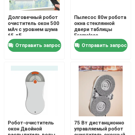
Долговечный робот
Пылесос 80w робота
очиститель окон 500
окна стеклянной
мАч с уровнем шума
двери таблицы
65 дБ
Frameless
Отправить запрос
Отправить запрос
дом
Продукты
Робот-очиститель
75 Вт дистанционно
окон Двойной
управляемый робот
видео
распылитель воды
очиститель оконный