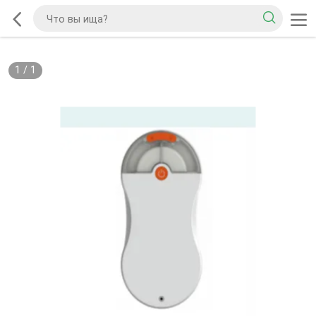
1
/
1