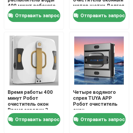
400 минут рабочего
мотор щетки Долгая
времени с
жизнь
Отправить запрос
Отправить запрос
О нас
дистанционным
управлением
Путешествие фабрики
Проверка качества
Спросите цитату
Время работы 400
Четыре водяного
пылесос робота
минут Робот
спрея TUYA APP
очиститель окон
Робот очиститель
Время зарядки 3
окон
Мойщик окон робота
часа
Отправить запрос
Отправить запрос